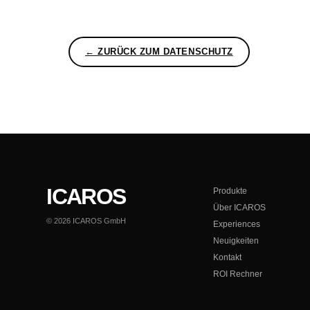
← ZURÜCK ZUM DATENSCHUTZ
ICAROS
Produkte
Über ICAROS
© 2026 ICAROS GmbH
Experiences
Neuigkeiten
Kontakt
ROI Rechner